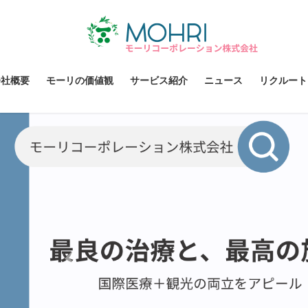
Skip
Skip
to
to
the
the
content
Navigation
会社概要
モーリの価値観
サービス紹介
ニュース
リクルート
Previous