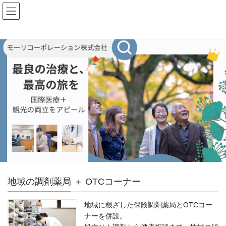
Skip
Skip
to
to
the
the
content
Navigation
Previous
Next
地域の調剤薬局 ＋ OTCコーナー
地域に根ざした保険調剤薬局とOTCコー
ナーを併設。