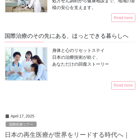
処方せん調剤から健康相談まで、地域の皆
様の安心を支えます。
Read more
国際治療のその先にある、ほっとできる暮らしへ
身体と心のリセットステイ
日本の治療技術が紡ぐ、
あなただけの回復ストーリー
Read more
April 17, 2025
国際医療ツアー
日本の再生医療が世界をリードする時代へ｜