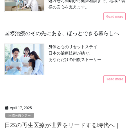
処方せん調剤から健康相談まで、地域の皆
様の安心を支えます。
Read more
国際治療のその先にある、ほっとできる暮らしへ
身体と心のリセットステイ
日本の治療技術が紡ぐ、
あなただけの回復ストーリー
Read more
April 17, 2025
国際医療ツアー
日本の再生医療が世界をリードする時代へ｜