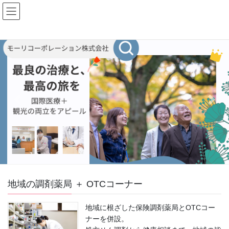
Skip
Skip
to
to
the
the
content
Navigation
Previous
Next
地域の調剤薬局 ＋ OTCコーナー
地域に根ざした保険調剤薬局とOTCコー
ナーを併設。