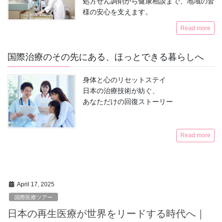
処方せん調剤から健康相談まで、地域の皆
様の安心を支えます。
Read more
国際治療のその先にある、ほっとできる暮らしへ
身体と心のリセットステイ
日本の治療技術が紡ぐ、
あなただけの回復ストーリー
Read more
April 17, 2025
国際医療ツアー
日本の再生医療が世界をリードする時代へ｜