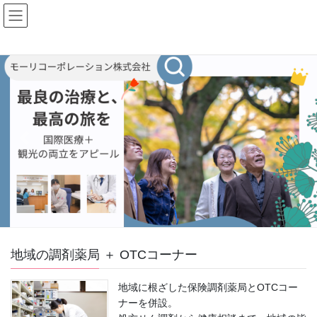
Skip
Skip
to
to
the
the
content
Navigation
Previous
Next
地域の調剤薬局 ＋ OTCコーナー
地域に根ざした保険調剤薬局とOTCコー
ナーを併設。