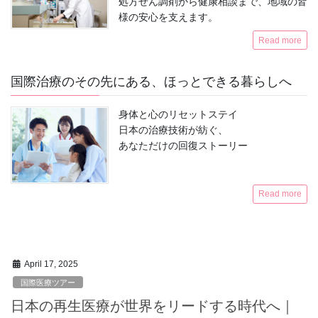
処方せん調剤から健康相談まで、地域の皆
様の安心を支えます。
Read more
国際治療のその先にある、ほっとできる暮らしへ
身体と心のリセットステイ
日本の治療技術が紡ぐ、
あなただけの回復ストーリー
Read more
April 17, 2025
国際医療ツアー
日本の再生医療が世界をリードする時代へ｜